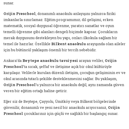
sunar.
Orijin Preschool
, donanımlı anaokulu anlayışını yalnızca fiziki
imkanlarla sınırlamaz. Eğitim programımız; dil gelişimi, erken
matematik, sosyal-duygusal öğrenme, yaratıcı sanatlar ve oyun
temelli öğrenme gibi alanları dengeli biçimde kapsar. Çocukların
merak duygusunu destekleyen bu yapı, onları ilkokula sağlam bir
temel ile hazırlar. Özellikle
Bilkent anaokulu
arayışında olan aileler
için bu bütüncül yaklaşım önemli bir tercih sebebidir.
Ankara’da
Beytepe anaokulu tavsiyesi
arayan veliler,
Orijin
Preschool
’ta sıcak, şeffaf ve iletişime açık bir okul kültürüyle
karşılaşır. Velilerle kurulan düzenli iletişim, çocuğun gelişiminin ev ve
okul arasında tutarlı şekilde desteklenmesini sağlar. Bu yaklaşım,
Orijin Preschool
’u yalnızca bir anaokulu değil, aynı zamanda güven
veren bir eğitim ortağı haline getirir.
Eğer siz de Beytepe, Çayyolu, Ümitköy veya Bilkent bölgelerinde
güvenilir, donanımlı ve yeni nesil bir anaokulu arıyorsanız,
Orijin
Preschool
çocuklarınız için güçlü ve sağlıklı bir başlangıç sunar.