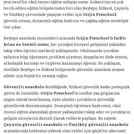
yeni nesil bir okul öncesi eğitim anlayışı sunar. Ankara’nın en çok
tercih edilen eğitim bölgelerinden biri olan Beytepe, Bilkent, Çayyolu
ve Ümitköy çevresinde yaşayan veliler için
Orijin Preschool
;
güvenli ortamı, donanımlı eğitim kadrosu ve çağdaş eğitim modeliyle
öne çıkar.
Beytepe anaokulu seçenekleri arasında
Orijin Preschool’u farklı
kılan en önemli unsur
, her çocuğun bireysel gelişimini yakından
takip eden öğrenci merkezli yaklaşımıdır. Okulumuzda çocuklar
yalnızca bilgi öğrenmez; problem çözmeyi, duygularını ifade etmeyi,
arkadaşlık kurmayı ve özgüven kazanmayı öğrenir. Bu yaklaşım,
özellikle Beytepe ve Bilkent bölgesinde güvenilir anaokulu arayan
aileler için büyük bir avantaj sağlar.
Güvenilir anaokulu
denildiğinde, fiziksel güvenlik kadar pedagojik
güven de önemlidir.
Orijin Preschool
’ta sınıflar yaş gruplarına
uygun olarak tasarlanmış, oyun alanları çocukların güvenliği
gözetilerek düzenlenmiştir. Deneyimli öğretmen kadromuz, okul
öncesi eğitim alanındaki güncel yaklaşımları takip eder ve çocukların
gelişim süreçlerini düzenli olarak velilerle paylaşır. Bu sayede
Çayyolu güvenilir anaokulu
ve
Ümitköy güvenilir anaokulu
aramalarında beklentisi yüksek olan veliler için güçlü bir alternatif