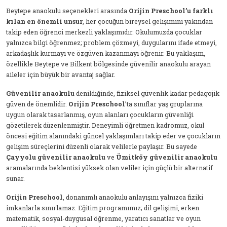
Beytepe anaokulu seçenekleri arasında
Orijin Preschool’u farklı
kılan en önemli unsur
, her çocuğun bireysel gelişimini yakından
takip eden öğrenci merkezli yaklaşımıdır. Okulumuzda çocuklar
yalnızca bilgi öğrenmez; problem çözmeyi, duygularını ifade etmeyi,
arkadaşlık kurmayı ve özgüven kazanmayı öğrenir. Bu yaklaşım,
özellikle Beytepe ve Bilkent bölgesinde güvenilir anaokulu arayan
aileler için büyük bir avantaj sağlar.
Güvenilir anaokulu
denildiğinde, fiziksel güvenlik kadar pedagojik
güven de önemlidir.
Orijin Preschool
’ta sınıflar yaş gruplarına
uygun olarak tasarlanmış, oyun alanları çocukların güvenliği
gözetilerek düzenlenmiştir. Deneyimli öğretmen kadromuz, okul
öncesi eğitim alanındaki güncel yaklaşımları takip eder ve çocukların
gelişim süreçlerini düzenli olarak velilerle paylaşır. Bu sayede
Çayyolu güvenilir anaokulu
ve
Ümitköy güvenilir anaokulu
aramalarında beklentisi yüksek olan veliler için güçlü bir alternatif
sunar.
Orijin Preschool
, donanımlı anaokulu anlayışını yalnızca fiziki
imkanlarla sınırlamaz. Eğitim programımız; dil gelişimi, erken
matematik, sosyal-duygusal öğrenme, yaratıcı sanatlar ve oyun