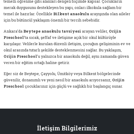
temelli öğrenme gibi alanları dengeli biçimde kapsar. Çocukların
merak duygusunu destekleyen bu yapı, onları ilkokula sağlam bir
temel ile hazırlar. Özellikle
Bilkent anaokulu
arayışında olan aileler
için bu bütüncül yaklaşım önemli bir tercih sebebidir.
Ankara’da
Beytepe anaokulu tavsiyesi
arayan veliler,
Orijin
Preschool
’ta sıcak, şeffaf ve iletişime açık bir okul kültürüyle
karşılaşır. Velilerle kurulan düzenli iletişim, çocuğun gelişiminin ev ve
okul arasında tutarlı şekilde desteklenmesini sağlar. Bu yaklaşım,
Orijin Preschool
’u yalnızca bir anaokulu değil, aynı zamanda güven
veren bir eğitim ortağı haline getirir.
Eğer siz de Beytepe, Çayyolu, Ümitköy veya Bilkent bölgelerinde
güvenilir, donanımlı ve yeni nesil bir anaokulu arıyorsanız,
Orijin
Preschool
çocuklarınız için güçlü ve sağlıklı bir başlangıç sunar.
İletişim Bilgilerimiz