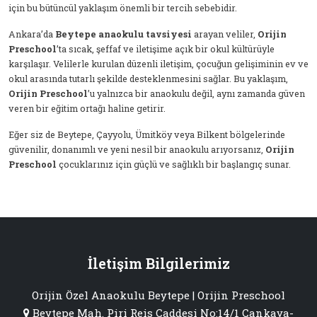
için bu bütüncül yaklaşım önemli bir tercih sebebidir.
Ankara’da
Beytepe anaokulu tavsiyesi
arayan veliler,
Orijin
Preschool
’ta sıcak, şeffaf ve iletişime açık bir okul kültürüyle
karşılaşır. Velilerle kurulan düzenli iletişim, çocuğun gelişiminin ev ve
okul arasında tutarlı şekilde desteklenmesini sağlar. Bu yaklaşım,
Orijin Preschool
’u yalnızca bir anaokulu değil, aynı zamanda güven
veren bir eğitim ortağı haline getirir.
Eğer siz de Beytepe, Çayyolu, Ümitköy veya Bilkent bölgelerinde
güvenilir, donanımlı ve yeni nesil bir anaokulu arıyorsanız,
Orijin
Preschool
çocuklarınız için güçlü ve sağlıklı bir başlangıç sunar.
İletişim Bilgilerimiz
Orijin Özel Anaokulu Beytepe | Orijin Preschool
Beytepe Mah. Piri Reis Caddesi No:14/1 Çankaya-