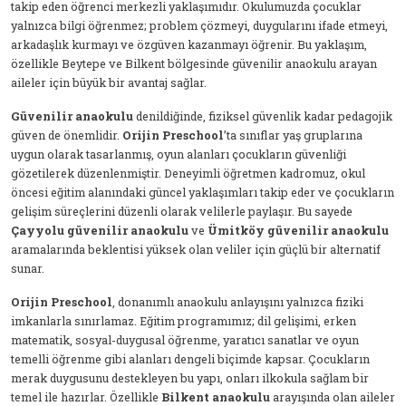
takip eden öğrenci merkezli yaklaşımıdır. Okulumuzda çocuklar
yalnızca bilgi öğrenmez; problem çözmeyi, duygularını ifade etmeyi,
arkadaşlık kurmayı ve özgüven kazanmayı öğrenir. Bu yaklaşım,
özellikle Beytepe ve Bilkent bölgesinde güvenilir anaokulu arayan
aileler için büyük bir avantaj sağlar.
Güvenilir anaokulu
denildiğinde, fiziksel güvenlik kadar pedagojik
güven de önemlidir.
Orijin Preschool
’ta sınıflar yaş gruplarına
uygun olarak tasarlanmış, oyun alanları çocukların güvenliği
gözetilerek düzenlenmiştir. Deneyimli öğretmen kadromuz, okul
öncesi eğitim alanındaki güncel yaklaşımları takip eder ve çocukların
gelişim süreçlerini düzenli olarak velilerle paylaşır. Bu sayede
Çayyolu güvenilir anaokulu
ve
Ümitköy güvenilir anaokulu
aramalarında beklentisi yüksek olan veliler için güçlü bir alternatif
sunar.
Orijin Preschool
, donanımlı anaokulu anlayışını yalnızca fiziki
imkanlarla sınırlamaz. Eğitim programımız; dil gelişimi, erken
matematik, sosyal-duygusal öğrenme, yaratıcı sanatlar ve oyun
temelli öğrenme gibi alanları dengeli biçimde kapsar. Çocukların
merak duygusunu destekleyen bu yapı, onları ilkokula sağlam bir
temel ile hazırlar. Özellikle
Bilkent anaokulu
arayışında olan aileler