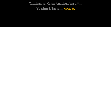
Tüm hakları Orijin Anaokulu'na aittir.
Yazılım & Tasarım
OMEDYA