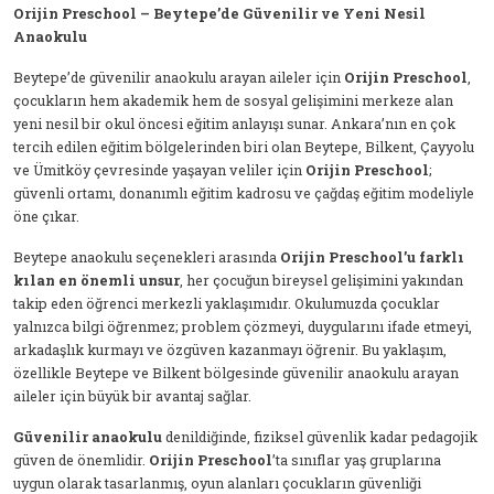
Orijin Preschool – Beytepe’de Güvenilir ve Yeni Nesil
Anaokulu
Beytepe’de güvenilir anaokulu arayan aileler için
Orijin Preschool
,
çocukların hem akademik hem de sosyal gelişimini merkeze alan
yeni nesil bir okul öncesi eğitim anlayışı sunar. Ankara’nın en çok
tercih edilen eğitim bölgelerinden biri olan Beytepe, Bilkent, Çayyolu
ve Ümitköy çevresinde yaşayan veliler için
Orijin Preschool
;
güvenli ortamı, donanımlı eğitim kadrosu ve çağdaş eğitim modeliyle
öne çıkar.
Beytepe anaokulu seçenekleri arasında
Orijin Preschool’u farklı
kılan en önemli unsur
, her çocuğun bireysel gelişimini yakından
takip eden öğrenci merkezli yaklaşımıdır. Okulumuzda çocuklar
yalnızca bilgi öğrenmez; problem çözmeyi, duygularını ifade etmeyi,
arkadaşlık kurmayı ve özgüven kazanmayı öğrenir. Bu yaklaşım,
özellikle Beytepe ve Bilkent bölgesinde güvenilir anaokulu arayan
aileler için büyük bir avantaj sağlar.
Güvenilir anaokulu
denildiğinde, fiziksel güvenlik kadar pedagojik
güven de önemlidir.
Orijin Preschool
’ta sınıflar yaş gruplarına
uygun olarak tasarlanmış, oyun alanları çocukların güvenliği