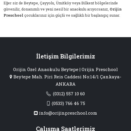
Eğer siz de Beytepe, Çayyolu, Ümitköy veya Bilkent bölgelerinde
güvenilir, donanımlı ve yeni nesil bir anaokulu arıyorsanız,
Orijin
Preschool
çocuklarınız için güçlü ve sağlıklı bir başlangıç sunar.
İletişim Bilgilerimiz
Orijin Özel Anaokulu Beytepe | Orijin Preschool
Beytepe Mah. Piri Reis Caddesi No:14/1 Çankaya-
ANKARA
(0312) 557 10 60
(0533) 766 46 75
info@orijinpreschool.com
Çalışma Saatlerimiz