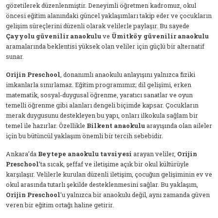
gözetilerek düzenlenmiştir. Deneyimli öğretmen kadromuz, okul
öncesi eğitim alanındaki güncel yaklaşımları takip eder ve çocukların
gelişim süreçlerini düzenli olarak velilerle paylaşır. Bu sayede
Çayyolu güvenilir anaokulu
ve
Ümitköy güvenilir anaokulu
aramalarında beklentisi yüksek olan veliler için güçlü bir alternatif
sunar.
Orijin Preschool
, donanımlı anaokulu anlayışını yalnızca fiziki
imkanlarla sınırlamaz. Eğitim programımız; dil gelişimi, erken
matematik, sosyal-duygusal öğrenme, yaratıcı sanatlar ve oyun
temelli öğrenme gibi alanları dengeli biçimde kapsar. Çocukların
merak duygusunu destekleyen bu yapı, onları ilkokula sağlam bir
temel ile hazırlar. Özellikle
Bilkent anaokulu
arayışında olan aileler
için bu bütüncül yaklaşım önemli bir tercih sebebidir.
Ankara’da
Beytepe anaokulu tavsiyesi
arayan veliler,
Orijin
Preschool
’ta sıcak, şeffaf ve iletişime açık bir okul kültürüyle
karşılaşır. Velilerle kurulan düzenli iletişim, çocuğun gelişiminin ev ve
okul arasında tutarlı şekilde desteklenmesini sağlar. Bu yaklaşım,
Orijin Preschool
’u yalnızca bir anaokulu değil, aynı zamanda güven
veren bir eğitim ortağı haline getirir.